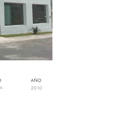
D
AÑO
o,
2010