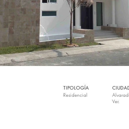
ortiz 01.jpg
A
TIPOLOGÍA
CIUDA
Residencial
Alvarad
Ver.